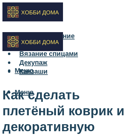
Бисероплетение
Вышивка
Вязание спицами
Декупаж
Меню
Канзаши
Как сделать
Меню
плетёный коврик и
декоративную