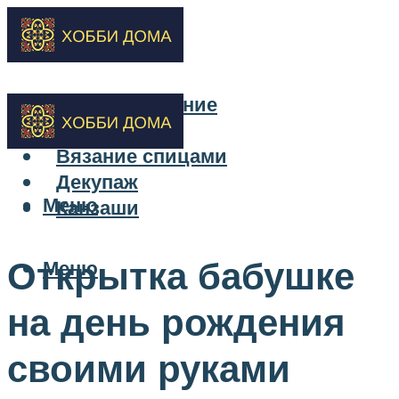
Бисероплетение
Вышивка
Вязание спицами
Декупаж
Меню
Канзаши
Открытка бабушке
Меню
на день рождения
своими руками