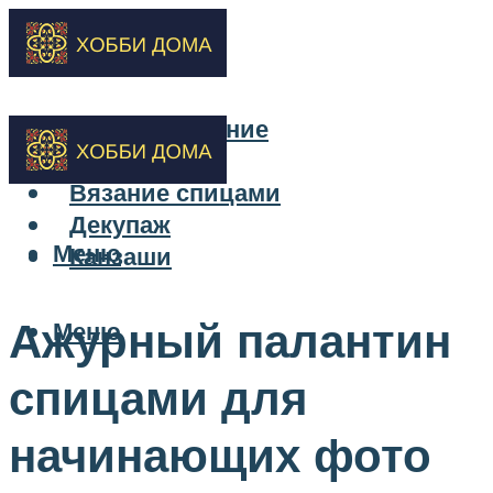
Бисероплетение
Вышивка
Вязание спицами
Декупаж
Меню
Канзаши
Ажурный палантин
Меню
спицами для
начинающих фото