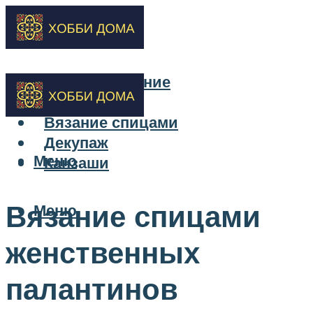
Бисероплетение
Вышивка
Вязание спицами
Декупаж
Меню
Канзаши
Вязание спицами
Меню
женственных
палантинов