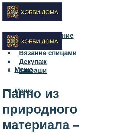
Бисероплетение
Вышивка
Вязание спицами
Декупаж
Меню
Канзаши
Панно из
Меню
природного
материала –