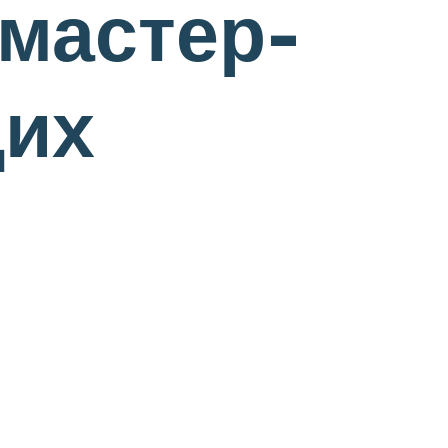
 мастер-
щих