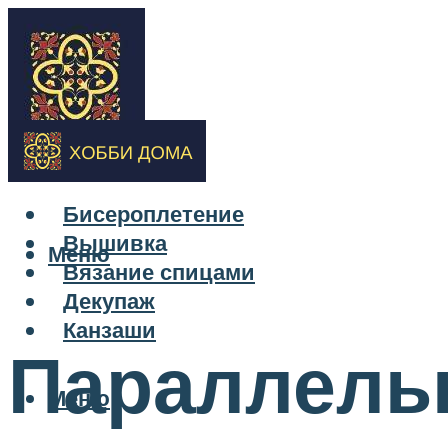
Бисероплетение
Вышивка
Меню
Вязание спицами
Декупаж
Канзаши
Параллель
Меню