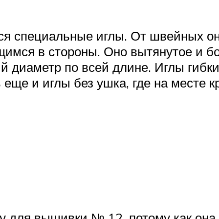
я специальные иглы. От швейных они
мся в стороны. Оно вытянутое и бо
 диаметр по всей длине. Иглы гибкие
 еще и иглы без ушка, где на месте 
у для вышивки № 12, потому как она 