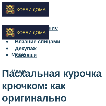
Бисероплетение
Вышивка
Вязание спицами
Декупаж
Меню
Канзаши
Пасхальная курочка
Меню
крючком: как
оригинально