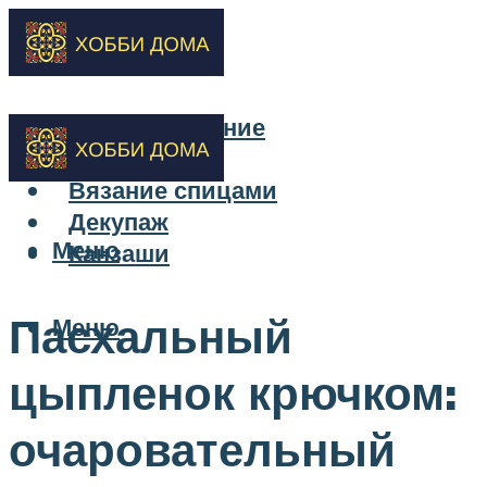
Бисероплетение
Вышивка
Вязание спицами
Декупаж
Меню
Канзаши
Пасхальный
Меню
цыпленок крючком:
очаровательный