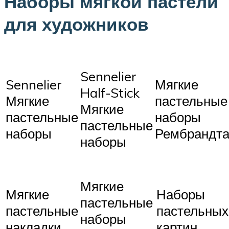
Наборы мягкой пастели
для художников
Sennelier
Sennelier
Мягкие
Half-Stick
Мягкие
пастельные
Мягкие
пастельные
наборы
пастельные
наборы
Рембрандт
наборы
Мягкие
Мягкие
Наборы
пастельные
пастельные
пастельных
наборы
накладки
картин