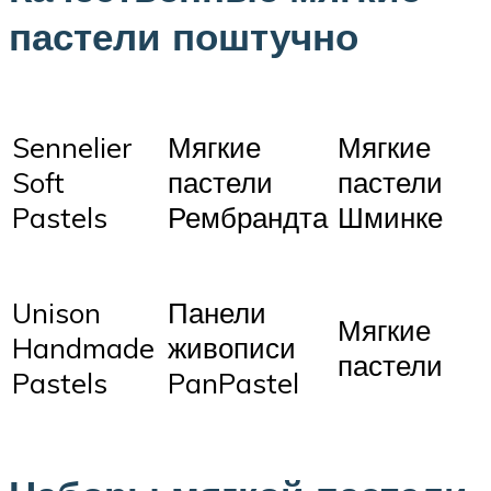
пастели поштучно
Sennelier
Мягкие
Мягкие
Soft
пастели
пастели
Pastels
Рембрандта
Шминке
Unison
Панели
Мягкие
Handmade
живописи
пастели
Pastels
PanPastel