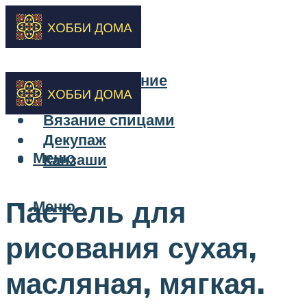
Бисероплетение
Вышивка
Вязание спицами
Декупаж
Меню
Канзаши
Пастель для
Меню
рисования сухая,
масляная, мягкая.