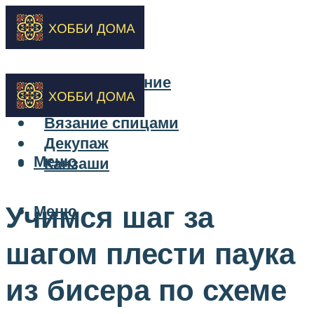
Бисероплетение
Вышивка
Вязание спицами
Декупаж
Меню
Канзаши
Учимся шаг за
Меню
шагом плести паука
из бисера по схеме