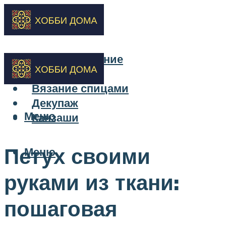
Бисероплетение
Вышивка
Вязание спицами
Декупаж
Меню
Канзаши
Петух своими
Меню
руками из ткани:
пошаговая