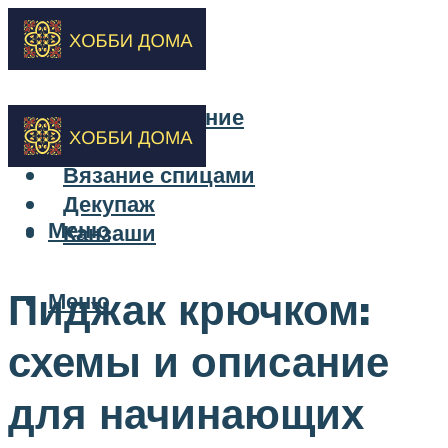
Бисероплетение
Вышивка
Вязание спицами
Декупаж
Меню
Канзаши
Пиджак крючком:
Меню
схемы и описание
для начинающих