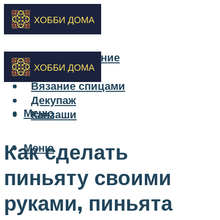
Бисероплетение
Вышивка
Вязание спицами
Декупаж
Меню
Канзаши
Как сделать
Меню
пиньяту своими
руками, пиньята