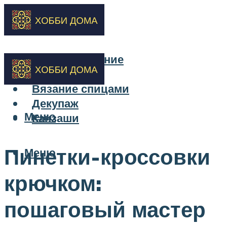
Бисероплетение
Вышивка
Вязание спицами
Декупаж
Меню
Канзаши
Пинетки-кроссовки
Меню
крючком:
пошаговый мастер