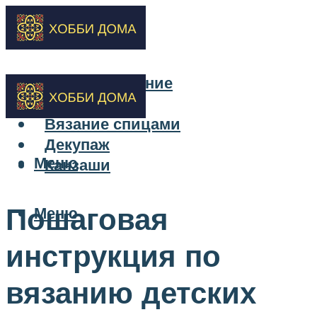
Бисероплетение
Вышивка
Вязание спицами
Декупаж
Меню
Канзаши
Пошаговая
Меню
инструкция по
вязанию детских