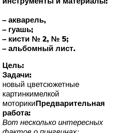
инструменты и материалы:
– акварель,
– гуашь;
– кисти № 2, № 5;
– альбомный лист.
Цель:
Задачи:
новый цветсюжетные
картинкимелкой
моторики
Предварительная
работа:
Вот несколько интересных
фактов о пингвинах: