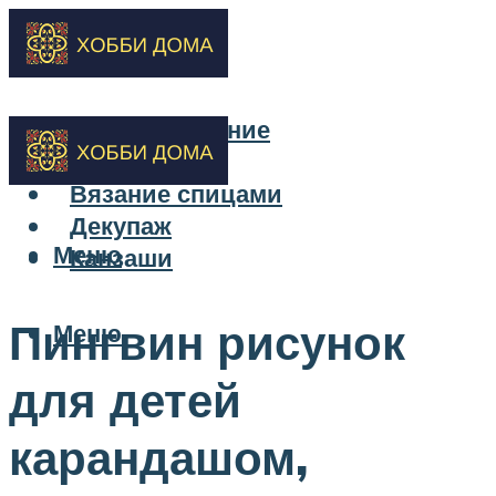
Бисероплетение
Вышивка
Вязание спицами
Декупаж
Меню
Канзаши
Пингвин рисунок
Меню
для детей
карандашом,