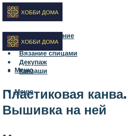
Бисероплетение
Вышивка
Вязание спицами
Декупаж
Меню
Канзаши
Пластиковая канва.
Меню
Вышивка на ней