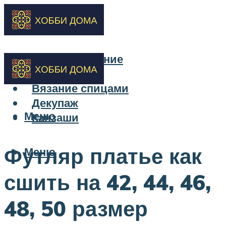
Бисероплетение
Вышивка
Вязание спицами
Декупаж
Меню
Канзаши
Футляр платье как
Меню
сшить на 42, 44, 46,
48, 50 размер