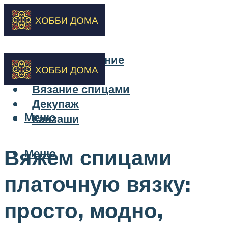
Бисероплетение
Вышивка
Вязание спицами
Декупаж
Меню
Канзаши
Вяжем спицами
Меню
платочную вязку:
просто, модно,