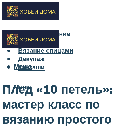
Бисероплетение
Вышивка
Вязание спицами
Декупаж
Меню
Канзаши
Плед «10 петель»:
Меню
мастер класс по
вязанию простого