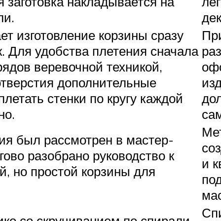
я заготовка накладывается на
ле
ли.
дек
ет изготовление корзины сразу
Пр
к. Для удобства плетения сначала
ра
рядов веревочной техникой,
оф
отверстия дополнительные
изд
плетать стенки по кругу каждой
до
но.
сам
Ме
ия был рассмотрен в мастер-
со
гово разобрано руководство к
и к
, но простой корзины для
по
ма
Сп
ико со скручиванием по спирали –