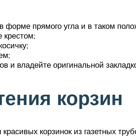
в форме прямого угла и в таком поло
 крестом;
осичку;
ем;
ков и владейте оригинальной закладк
тения корзин
 красивых корзинок из газетных тру