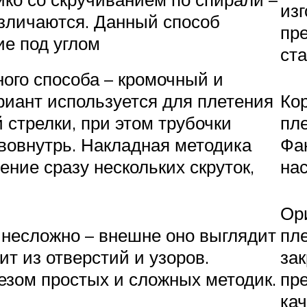
из
зличаются. Данный способ
пре
ие под углом
ста
ого способа – кромочный и
риант используется для плетения
Ко
 стрелки, при этом трубочки
пл
 вовнутрь. Накладная методика
Фа
ние сразу нескольких скруток,
на
Ор
 несложно – внешне оно выглядит
пл
ит из отверстий и узоров.
за
езом простых и сложных методик.
пр
кач