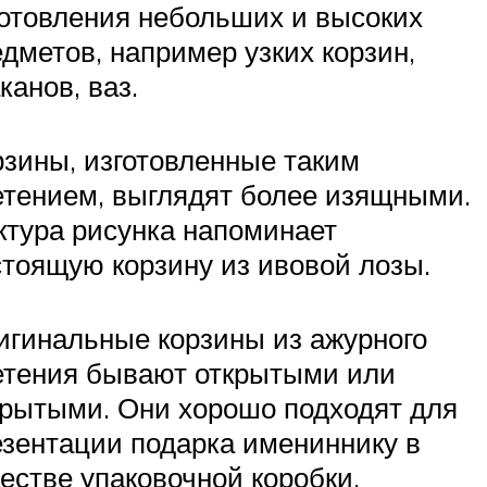
готовления небольших и высоких
дметов, например узких корзин,
канов, ваз.
рзины, изготовленные таким
етением, выглядят более изящными.
ктура рисунка напоминает
стоящую корзину из ивовой лозы.
игинальные корзины из ажурного
етения бывают открытыми или
крытыми. Они хорошо подходят для
езентации подарка имениннику в
естве упаковочной коробки.