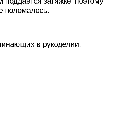
м поддается затяжке, поэтому
е поломалось.
ачинающих в рукоделии.