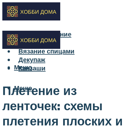
Бисероплетение
Вышивка
Вязание спицами
Декупаж
Меню
Канзаши
Плетение из
Меню
ленточек: схемы
плетения плоских и