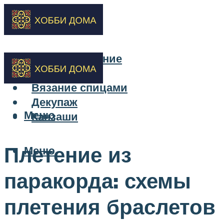
Бисероплетение
Вышивка
Вязание спицами
Декупаж
Меню
Канзаши
Плетение из
Меню
паракорда: схемы
плетения браслетов