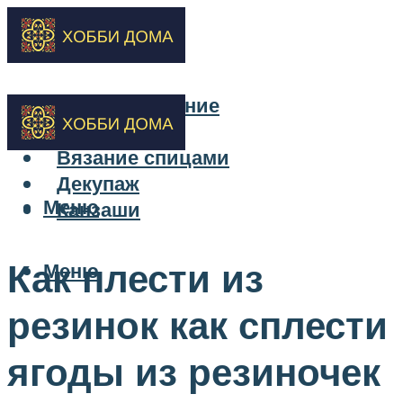
Бисероплетение
Вышивка
Вязание спицами
Декупаж
Меню
Канзаши
Как плести из
Меню
резинок как сплести
ягоды из резиночек