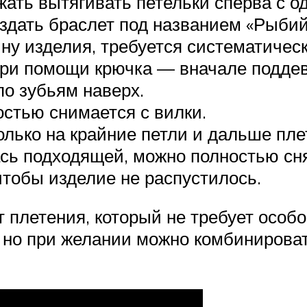
ать вытягивать петельки сперва с о
здать браслет под названием «Рыбий
ину изделия, требуется систематичес
 при помощи крючка — вначале поддев
по зубьям наверх.
стью снимается с вилки.
олько на крайние петли и дальше пле
сь подходящей, можно полностью снят
чтобы изделие не распустилось.
 плетения, который не требует особо
, но при желании можно комбинирова