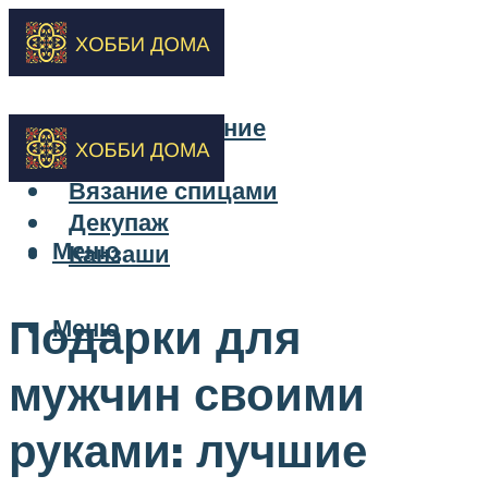
Бисероплетение
Вышивка
Вязание спицами
Декупаж
Меню
Канзаши
Подарки для
Меню
мужчин своими
руками: лучшие