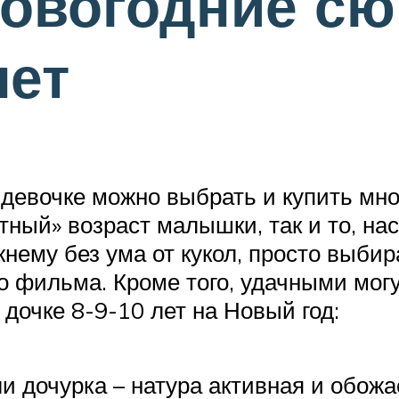
овогодние сю
лет
 девочке можно выбрать и купить мн
ртный» возраст малышки, так и то, на
жнему без ума от кукол, просто выби
о фильма. Кроме того, удачными могу
дочке 8-9-10 лет на Новый год:
и дочурка – натура активная и обожае