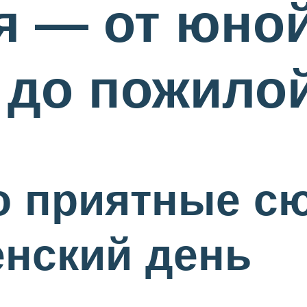
я — от юно
 до пожило
но приятные с
енский день