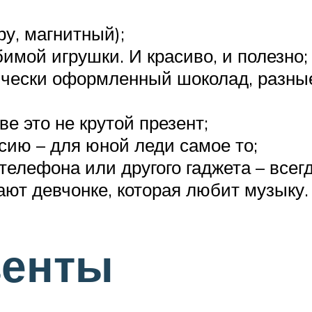
у, магнитный);
имой игрушки. И красиво, и полезно;
ически оформленный шоколад, разные
е это не крутой презент;
сию – для юной леди самое то;
елефона или другого гаджета – всег
ют девчонке, которая любит музыку.
зенты