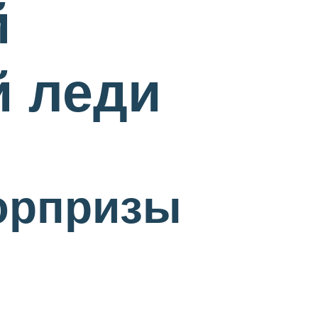
й
й леди
юрпризы