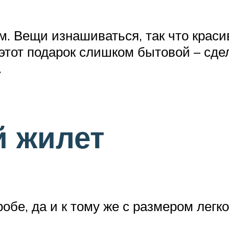
им. Вещи изнашиваться, так что крас
о этот подарок слишком бытовой – с
.
й жилет
обе, да и к тому же с размером легко