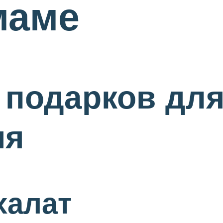
маме
подарков для
ия
халат