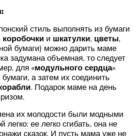
:
понский стиль выполнять из бумаги
ь
коробочки
и
шкатулки
,
цветы
,
сной бумаги) можно дарить маме
лка задумана объемная, то следует
мер, для «
модульного сердца
»
 бумаги, а затем их соединить
корабли
. Подарок маме на день
призом.
емена их молодости были модными
 легко: ее легко сгибать, она не
онажи сказок. И пусть мама уже не