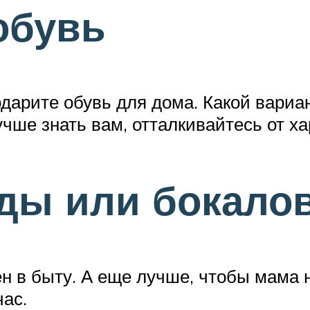
обувь
дарите обувь для дома. Какой вариа
учше знать вам, отталкивайтесь от х
уды или бокало
ен в быту. А еще лучше, чтобы мама 
час.