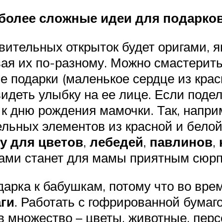
более сложные идеи для подарков
вительных открыток будет оригами, я
ая их по-разному. Можно смастерит
е подарки (маленькое сердце из кра
видеть улыбку на ее лице. Если поде
 к дню рождения мамочки. Так, напри
льных элементов из красной и белой
у для цветов
,
лебедей
,
павлинов
,
гами станет для мамы приятным сюр
дарка к бабушкам, потому что во вр
ги
. Работать с гофрированной бумагой
 множество – цветы, животные, перс