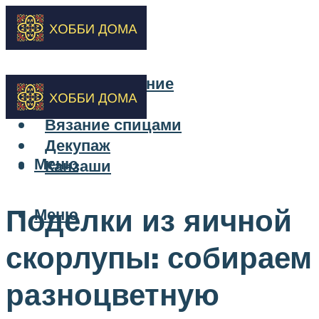
Бисероплетение
Вышивка
Вязание спицами
Декупаж
Меню
Канзаши
Поделки из яичной
Меню
скорлупы: собираем
разноцветную