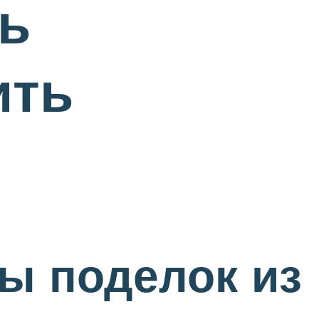
ть
ить
ы поделок из