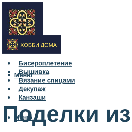
Бисероплетение
Вышивка
Меню
Вязание спицами
Декупаж
Канзаши
Поделки из
Меню