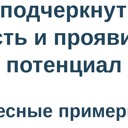
 подчеркну
ть и прояв
 потенциал
есные пример