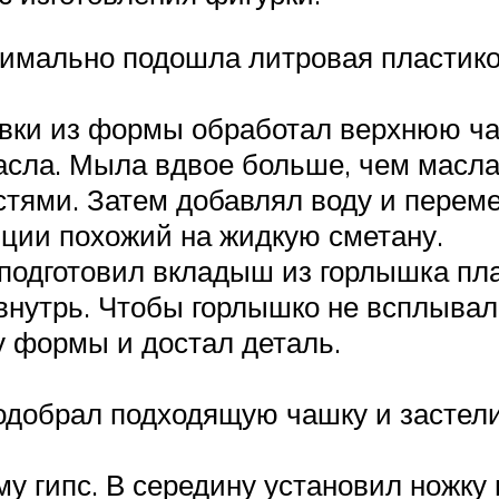
тимально подошла литровая пластико
ивки из формы обработал верхнюю ч
асла. Мыла вдвое больше, чем масла
стями. Затем добавлял воду и перем
нции похожий на жидкую сметану.
подготовил вкладыш из горлышка пла
внутрь. Чтобы горлышко не всплывало
у формы и достал деталь.
одобрал подходящую чашку и застели
у гипс. В середину установил ножку 