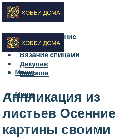
Бисероплетение
Вышивка
Вязание спицами
Декупаж
Меню
Канзаши
Аппликация из
Меню
листьев Осенние
картины своими