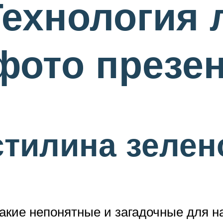
Технология 
фото презе
стилина зелен
кие непонятные и загадочные для н