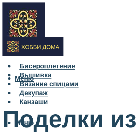
Бисероплетение
Вышивка
Меню
Вязание спицами
Декупаж
Канзаши
Поделки из
Меню