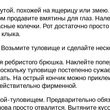
нутой, похожей на ящерицу или змею
м продавите вмятины для глаз. Нале
ные колечки. Рот достаточно просто
 клыка.
 Возьмите туловище и сделайте неск
 ребристого брюшка. Наклейте попер
Поскольку туловище постепенно сужает
ать. На острый кончик можно прикле
действительно фирменной.
кой-туловищем. Предварительно обяз
олова просто отвалится. Вытяните кус