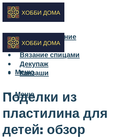
Бисероплетение
Вышивка
Вязание спицами
Декупаж
Меню
Канзаши
Поделки из
Меню
пластилина для
детей: обзор