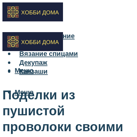
Бисероплетение
Вышивка
Вязание спицами
Декупаж
Меню
Канзаши
Поделки из
Меню
пушистой
проволоки своими