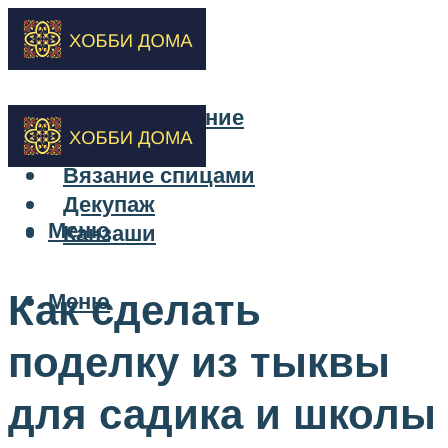
Бисероплетение
Вышивка
Вязание спицами
Декупаж
Меню
Канзаши
Как сделать
Меню
поделку из тыквы
для садика и школы