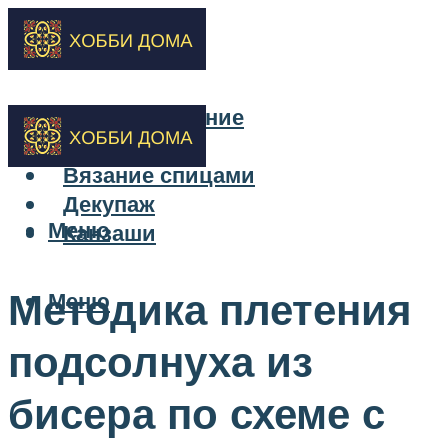
Бисероплетение
Вышивка
Вязание спицами
Декупаж
Меню
Канзаши
Методика плетения
Меню
подсолнуха из
бисера по схеме с