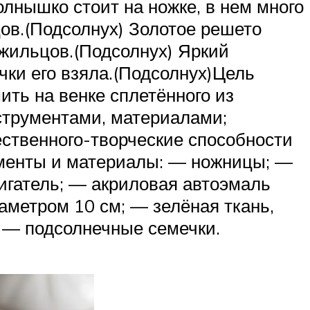
лнышко стоит на ножке, в нем много
цов.(Подсолнух) Золотое решето
 жильцов.(Подсолнух) Яркий
ки его взяла.(Подсолнух)Цель
ить на венке сплетённого из
нструментами, материалами;
ественного-творческие способности
менты и материалы: — ножницы; —
игатель; — акриловая автоэмаль
иаметром 10 см; — зелёная ткань,
 — подсолнечные семечки.