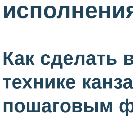
исполнени
Как сделать 
технике канз
пошаговым ф