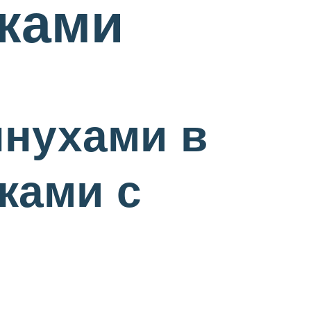
уками
лнухами в
ками с