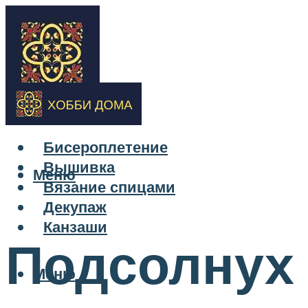
Бисероплетение
Вышивка
Меню
Вязание спицами
Декупаж
Канзаши
Подсолнух 
Меню