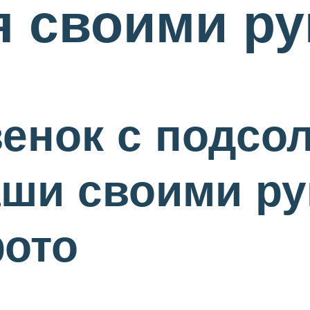
я своими р
венок с подсо
аши своими ру
ото