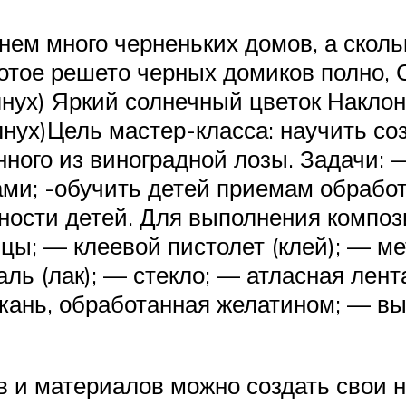
нем много черненьких домов, а сколь
отое решето черных домиков полно, 
нух) Яркий солнечный цветок Накло
лнух)Цель мастер-класса: научить со
ного из виноградной лозы. Задачи: 
ми; -обучить детей приемам обработ
бности детей. Для выполнения компо
ы; — клеевой пистолет (клей); — м
ль (лак); — стекло; — атласная лент
ткань, обработанная желатином; — в
 и материалов можно создать свои 