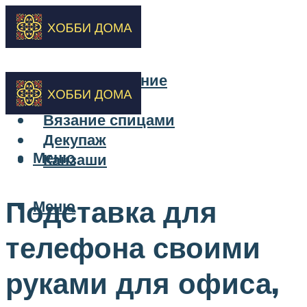
Бисероплетение
Вышивка
Вязание спицами
Декупаж
Меню
Канзаши
Подставка для
Меню
телефона своими
руками для офиса,