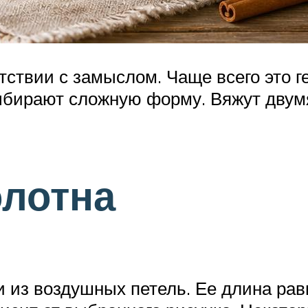
ствии с замыслом. Чаще всего это г
 выбирают сложную форму. Вяжут дву
олотна
и из воздушных петель. Ее длина ра