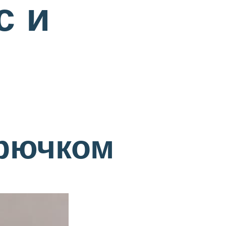
с и
крючком