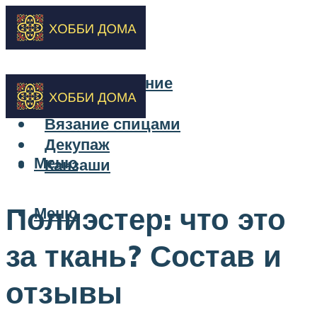
Бисероплетение
Вышивка
Вязание спицами
Декупаж
Меню
Канзаши
Полиэстер: что это
Меню
за ткань? Состав и
отзывы