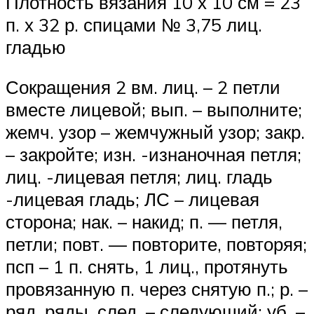
Плотность вязания 10 х 10 см = 23
п. х 32 р. спицами № 3,75 лиц.
гладью
Сокращения 2 вм. лиц. – 2 петли
вместе лицевой; вып. – выполните;
жемч. узор – жемчужный узор; закр.
– закройте; изн. -изнаночная петля;
лиц. -лицевая петля; лиц. гладь
-лицевая гладь; ЛС – лицевая
сторона; нак. – накид; п. — петля,
петли; повт. — повторите, повторяя;
псп – 1 п. снять, 1 лиц., протянуть
провязанную п. через снятую п.; р. –
ряд, ряды, след. – следующий; уб. –