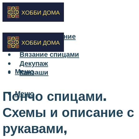
Бисероплетение
Вышивка
Вязание спицами
Декупаж
Меню
Канзаши
Пончо спицами.
Меню
Схемы и описание с
рукавами,