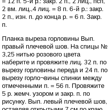
= 12 п. 5-й р.: закр. 2 п., 2 лиц., псп,
2 вм. лиц.,4 лиц. = 8 п. 6-й р.: закр.
2 п., изн. п. до конца р. = 6 п. Закр.
п.
Планка выреза горловины Вып.
правый плечевой шов. На спицы №
3,25 нитью розового цвета
наберите и провяжите лиц. 32 п. по
вырезу горловины переда и 24 п. по
вырезу горло¬вины спинки между
отмеченными п. = 56 п. Провяжите
5 р. жемч. узором и закр. п. по
рисунку. Вып. левый плечевой шов,
оставляя открытыми 7 см по краю