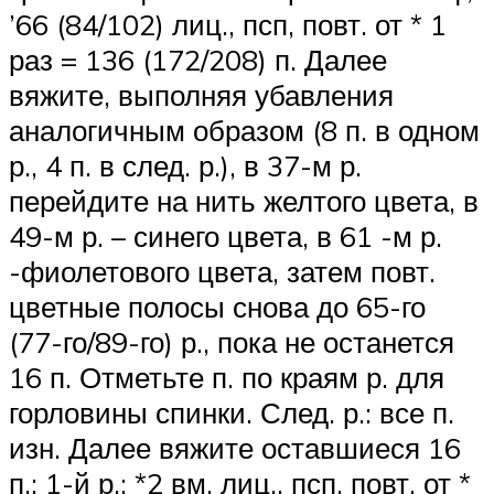
’66 (84/102) лиц., псп, повт. от * 1
раз = 136 (172/208) п. Далее
вяжите, выполняя убавления
аналогичным образом (8 п. в одном
р., 4 п. в след. р.), в 37-м р.
перейдите на нить желтого цвета, в
49-м р. – синего цвета, в 61 -м р.
-фиолетового цвета, затем повт.
цветные полосы снова до 65-го
(77-го/89-го) р., пока не останется
16 п. Отметьте п. по краям р. для
горловины спинки. След. р.: все п.
изн. Далее вяжите оставшиеся 16
п.: 1-й р.: *2 вм. лиц., псп, повт. от *