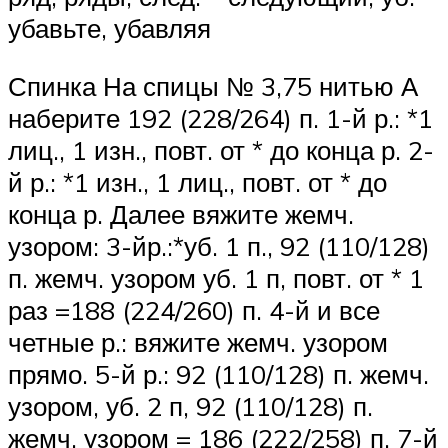
убавьте, убавляя
Спинка На спицы № 3,75 нитью А
наберите 192 (228/264) п. 1-й р.: *1
лиц., 1 изн., повт. от * до конца р. 2-
й р.: *1 изн., 1 лиц., повт. от * до
конца р. Далее вяжите жемч.
узором: 3-йр.:*уб. 1 п., 92 (110/128)
п. жемч. узором уб. 1 п, повт. от * 1
раз =188 (224/260) п. 4-й и все
четные р.: вяжите жемч. узором
прямо. 5-й р.: 92 (110/128) п. жемч.
узором, уб. 2 п, 92 (110/128) п.
жемч. узором = 186 (222/258) п. 7-й