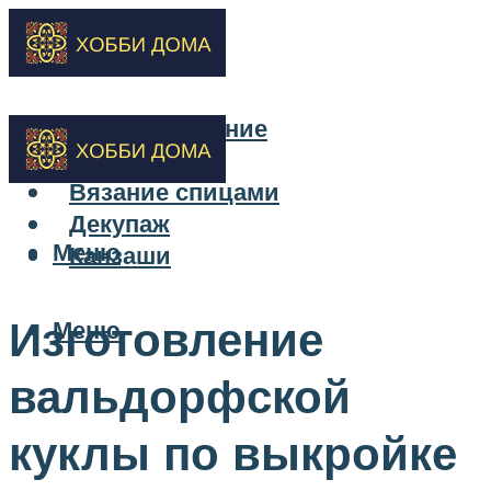
Бисероплетение
Вышивка
Вязание спицами
Декупаж
Меню
Канзаши
Изготовление
Меню
вальдорфской
куклы по выкройке