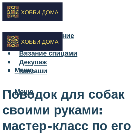
Бисероплетение
Вышивка
Вязание спицами
Декупаж
Меню
Канзаши
Поводок для собак
Меню
своими руками:
мастер-класс по его