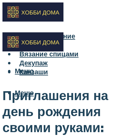
Бисероплетение
Вышивка
Вязание спицами
Декупаж
Меню
Канзаши
Приглашения на
Меню
день рождения
своими руками: