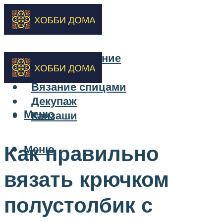
Бисероплетение
Вышивка
Вязание спицами
Декупаж
Меню
Канзаши
Как правильно
Меню
вязать крючком
полустолбик с