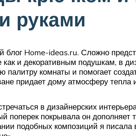
и руками
мой блог Home-ideas.ru. Сложно пред
же как и декоративным подушкам, в д
ю палитру комнаты и помогает созда
ване придает дому атмосферу тепла и
стречаться в дизайнерских интерьер
ый поперек покрывала он дополняет
ании подобных композиций я писала 
не».