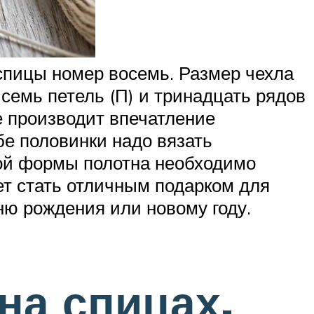
 спицы номер восемь. Размер чехла
 семь петель (П) и тринадцать рядов
е производит впечатление
бе половинки надо вязать
ной формы полотна необходимо
ет стать отличным подарком для
ню рождения или новому году.
на спицах.