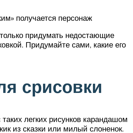
ким» получается персонаж
я только придумать недостающие
ковкой. Придумайте сами, какие его
для срисовки
 таких легких рисунков карандашом
жик из сказки или милый слоненок.