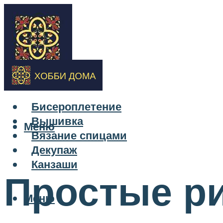
Бисероплетение
Вышивка
Меню
Вязание спицами
Декупаж
Канзаши
Простые р
Меню