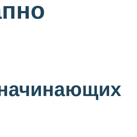
апно
 начинающих