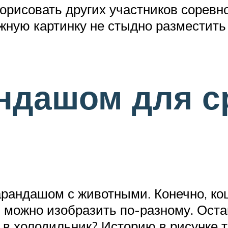
дорисовать других участников соревн
жную картинку не стыдно разместить
ндашом для с
карандашом с животными. Конечно, к
, можно изобразить по-разному. Оста
 в холодильник? Историю в рисунке 