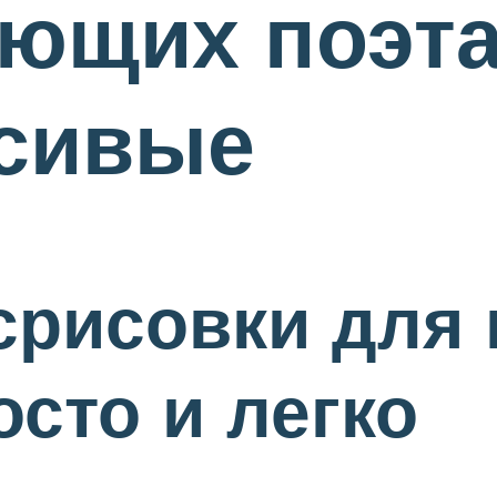
ающих поэт
асивые
 срисовки для
осто и легко