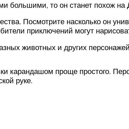
ми большими, то он станет похож на 
чества. Посмотрите насколько он ун
юбители приключений могут нарисова
разных животных и других персонажей
вки карандашом проще простого. Пер
кой руке.