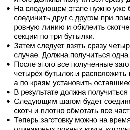
На следующем этапе нужно уже бу
соединить друг с другом при пом
ровную линию и обклеить скотче
секции по три бутылки.
Затем следует взять сразу четы
случае. Должна получиться одна 
После этого все полученные заго
четырёх бутылок и расположить в
а по краям установить оставшиес
В результате должна получиться
Следующим шагом будет соединен
скотч и плотно обмотать все час
Теперь заготовку можно на время
одинаковых ровных круга, которы