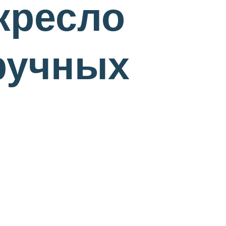
кресло
ручных