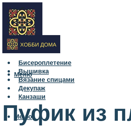
Бисероплетение
Вышивка
Меню
Вязание спицами
Декупаж
Канзаши
Пуфик из п
Меню