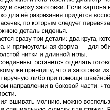
у и сверху заготовки. Если картона 
ко для её разрезания придётся восп
насечек, по которым следует перевяз
ижнюю деталь сиденья.
ется сразу три детали: два круга, ко
а, и прямоугольная форма — для оби
лстой нитки и длинной иглы.
 соединены, останется отделать гото
ому же принципу, что и заготовки из
ы вручную либо при помощи швейной
м направлении в боковой части, что 
ости.
ния вшивать молнию, можно воспол
в специальную кулиску для стяжки. Р