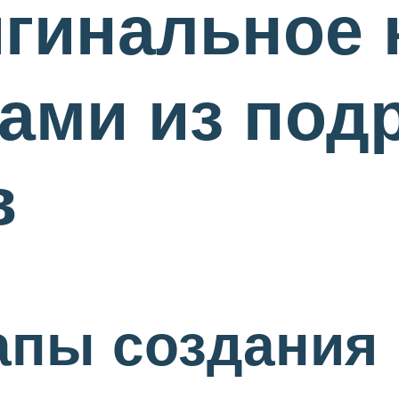
гинальное 
ками из под
в
апы создания