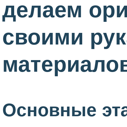
делаем ори
своими ру
материало
Основные эт