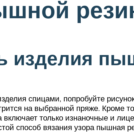
ышной рези
ть изделия п
изделия спицами, попробуйте рисунок
отрится на выбранной пряже. Кроме т
а включает только изнаночные и лиц
стой способ вязания узора пышная ре