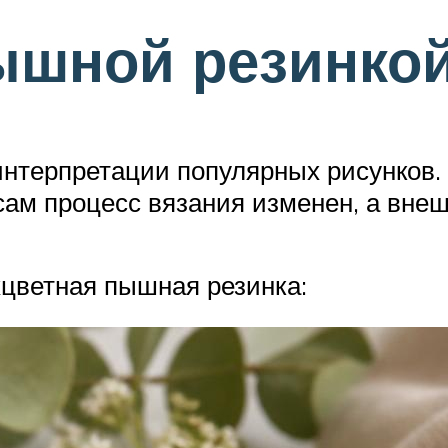
ышной резинко
нтерпретации популярных рисунков.
сам процесс вязания изменен, а вне
хцветная пышная резинка: