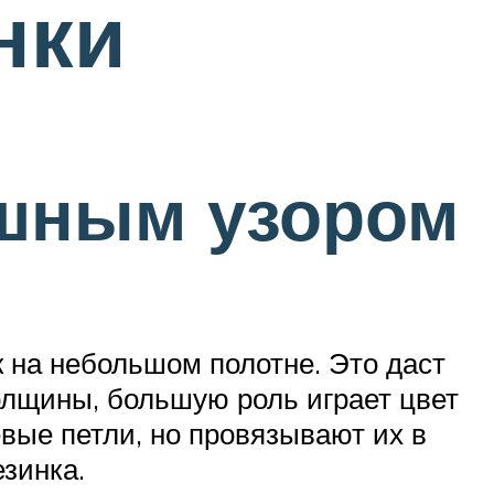
нки
ышным узором
 на небольшом полотне. Это даст
олщины, большую роль играет цвет
евые петли, но провязывают их в
зинка.